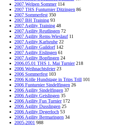
2007 Welpen Sommer
114
2007 THS Funturnier Ditzingen
86
2007 Sommerfest
350
2007 BH Training
93
2007 Agility Training
48
2007 Agility Reutlingen
72
2007 Agility Rems-Wieslauf
11
2007 Agility Karlsruhe
22
2007 Agility Gaildorf
142
2007 Agility Eislingen
61
2007 Agility Bopfingen
24
2006.05.01 THS 1. Mai Turnier
218
2006 Weihnachtsfeier
23
2006 Sommerfest
103
2006 Kölle Hundstage in Trips Trill
101
2006 Funturnier Sindelfingen
26
2006 Agility Sindelfingen
37
2006 Agility Geislingen
35
2006 Agility Fun Turnier
172
2006 Agility Dusslingen
25
2006 Agility Degerloch
53
2006 Agility Bermaringen
34
2005-2001
988