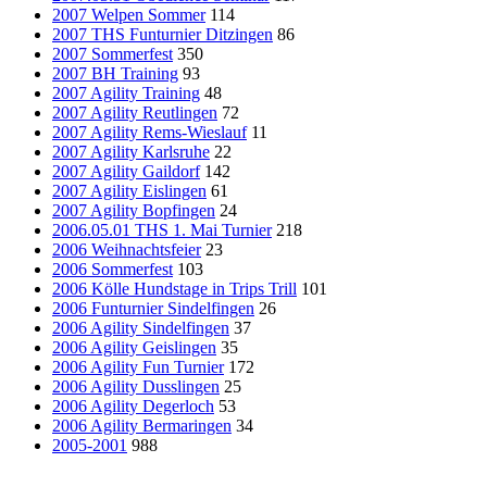
2007 Welpen Sommer
114
2007 THS Funturnier Ditzingen
86
2007 Sommerfest
350
2007 BH Training
93
2007 Agility Training
48
2007 Agility Reutlingen
72
2007 Agility Rems-Wieslauf
11
2007 Agility Karlsruhe
22
2007 Agility Gaildorf
142
2007 Agility Eislingen
61
2007 Agility Bopfingen
24
2006.05.01 THS 1. Mai Turnier
218
2006 Weihnachtsfeier
23
2006 Sommerfest
103
2006 Kölle Hundstage in Trips Trill
101
2006 Funturnier Sindelfingen
26
2006 Agility Sindelfingen
37
2006 Agility Geislingen
35
2006 Agility Fun Turnier
172
2006 Agility Dusslingen
25
2006 Agility Degerloch
53
2006 Agility Bermaringen
34
2005-2001
988