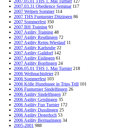
2007.05.01 THS 1. Mai Turnier
127
2007.03.31 Obedience Seminar
117
2007 Welpen Sommer
114
2007 THS Funturnier Ditzingen
86
2007 Sommerfest
350
2007 BH Training
93
2007 Agility Training
48
2007 Agility Reutlingen
72
2007 Agility Rems-Wieslauf
11
2007 Agility Karlsruhe
22
2007 Agility Gaildorf
142
2007 Agility Eislingen
61
2007 Agility Bopfingen
24
2006.05.01 THS 1. Mai Turnier
218
2006 Weihnachtsfeier
23
2006 Sommerfest
103
2006 Kölle Hundstage in Trips Trill
101
2006 Funturnier Sindelfingen
26
2006 Agility Sindelfingen
37
2006 Agility Geislingen
35
2006 Agility Fun Turnier
172
2006 Agility Dusslingen
25
2006 Agility Degerloch
53
2006 Agility Bermaringen
34
2005-2001
988