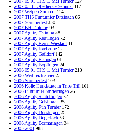
2007.05.01 THS 1. Mai Turnier
127
2007.03.31 Obedience Seminar
117
2007 Welpen Sommer
114
2007 THS Funturnier Ditzingen
86
2007 Sommerfest
350
2007 BH Training
93
2007 Agility Training
48
2007 Agility Reutlingen
72
2007 Agility Rems-Wieslauf
11
2007 Agility Karlsruhe
22
2007 Agility Gaildorf
142
2007 Agility Eislingen
61
2007 Agility Bopfingen
24
2006.05.01 THS 1. Mai Turnier
218
2006 Weihnachtsfeier
23
2006 Sommerfest
103
2006 Kölle Hundstage in Trips Trill
101
2006 Funturnier Sindelfingen
26
2006 Agility Sindelfingen
37
2006 Agility Geislingen
35
2006 Agility Fun Turnier
172
2006 Agility Dusslingen
25
2006 Agility Degerloch
53
2006 Agility Bermaringen
34
2005-2001
988