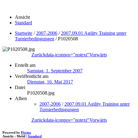
Ansicht
Standard
Startseite
/
2007-2006
/
2007.09.01 Agility Training unter
Turnierbedingungen
/
P1020508
Zurück
data-iconpos="notext"
Vorwärts
Erstellt am
Samstag, 1. September 2007
Veröffentlicht am
Dienstag, 16. Mai 2017
Datei
P1020508.jpg
Alben
2007-2006
/
2007.09.01 Agility Training unter
Turnierbedingungen
Zurück
data-iconpos="notext"
Vorwärts
Powered by
Piwigo
Ansicht :
Mobil
|
Standard