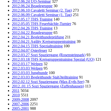
2012.06.24 UO-Seminar
327
2012.06.24 Beaglegruppe
30
2012.06.10 Cavaletti Seminar (2. Tag)
273
2012.06.09 Cavaletti Seminar (1. Tag)
251
2012.05.17 THS Training
140
2012.05.05 THS Feuerbächle-Turnier
76
2012.04.26 THS Training
13
2012.04.22 Beaglegruppe
65
2012.04.21 Begleithundeprüfung
211
2012.04.21 Agility Kreisgruppentraining
39
2012.04.15 THS Spezialtraining
100
2012.04.07 Osterfeuer
12
2012.03.27 Sozi Spaziergang (Rosensteinpark)
93
2012.03.18 THS Kreisgruppentraining Spezial (UO)
121
2012.03.17 Welpen
32
2012.03.03 Welpen
95
2012.03.03 Junghunde
100
2012.03.03 Begleithunde Stah3teiltraining
91
2012.02.12 Sozi Spaziergang (Max-Eyth-See)
78
2012..01.15 Sozi Spaziergang (Zuffenhausen)
113
2011
5034
2010
5511
2009-2008
2097
2007-2006
2251
2005-2001
988