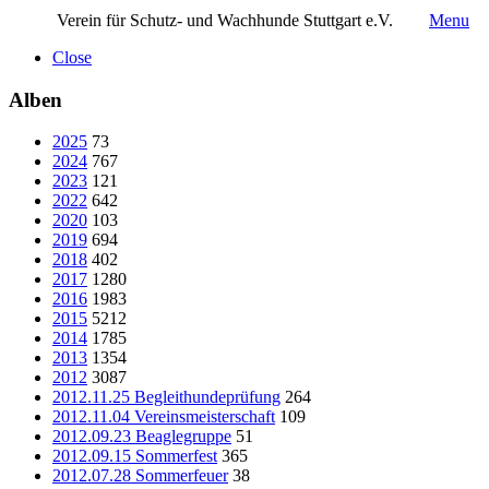
Verein für Schutz- und Wachhunde Stuttgart e.V.
Menu
Close
Alben
2025
73
2024
767
2023
121
2022
642
2020
103
2019
694
2018
402
2017
1280
2016
1983
2015
5212
2014
1785
2013
1354
2012
3087
2012.11.25 Begleithundeprüfung
264
2012.11.04 Vereinsmeisterschaft
109
2012.09.23 Beaglegruppe
51
2012.09.15 Sommerfest
365
2012.07.28 Sommerfeuer
38