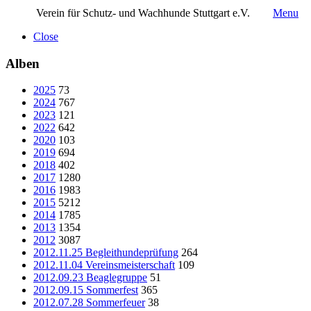
Verein für Schutz- und Wachhunde Stuttgart e.V.
Menu
Close
Alben
2025
73
2024
767
2023
121
2022
642
2020
103
2019
694
2018
402
2017
1280
2016
1983
2015
5212
2014
1785
2013
1354
2012
3087
2012.11.25 Begleithundeprüfung
264
2012.11.04 Vereinsmeisterschaft
109
2012.09.23 Beaglegruppe
51
2012.09.15 Sommerfest
365
2012.07.28 Sommerfeuer
38