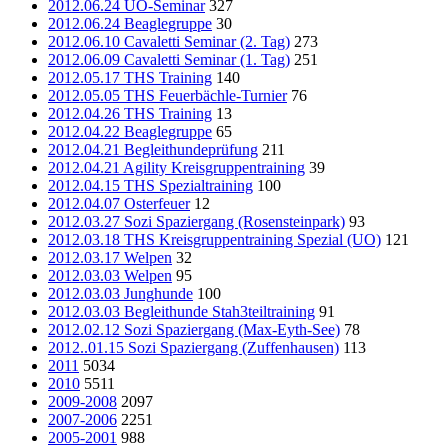
2012.06.24 UO-Seminar
327
2012.06.24 Beaglegruppe
30
2012.06.10 Cavaletti Seminar (2. Tag)
273
2012.06.09 Cavaletti Seminar (1. Tag)
251
2012.05.17 THS Training
140
2012.05.05 THS Feuerbächle-Turnier
76
2012.04.26 THS Training
13
2012.04.22 Beaglegruppe
65
2012.04.21 Begleithundeprüfung
211
2012.04.21 Agility Kreisgruppentraining
39
2012.04.15 THS Spezialtraining
100
2012.04.07 Osterfeuer
12
2012.03.27 Sozi Spaziergang (Rosensteinpark)
93
2012.03.18 THS Kreisgruppentraining Spezial (UO)
121
2012.03.17 Welpen
32
2012.03.03 Welpen
95
2012.03.03 Junghunde
100
2012.03.03 Begleithunde Stah3teiltraining
91
2012.02.12 Sozi Spaziergang (Max-Eyth-See)
78
2012..01.15 Sozi Spaziergang (Zuffenhausen)
113
2011
5034
2010
5511
2009-2008
2097
2007-2006
2251
2005-2001
988