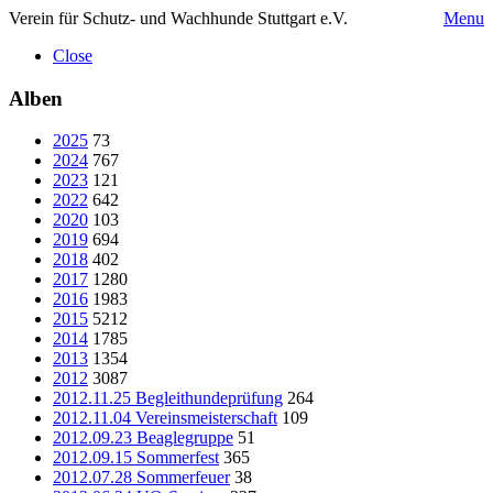
Verein für Schutz- und Wachhunde Stuttgart e.V.
Menu
Close
Alben
2025
73
2024
767
2023
121
2022
642
2020
103
2019
694
2018
402
2017
1280
2016
1983
2015
5212
2014
1785
2013
1354
2012
3087
2012.11.25 Begleithundeprüfung
264
2012.11.04 Vereinsmeisterschaft
109
2012.09.23 Beaglegruppe
51
2012.09.15 Sommerfest
365
2012.07.28 Sommerfeuer
38