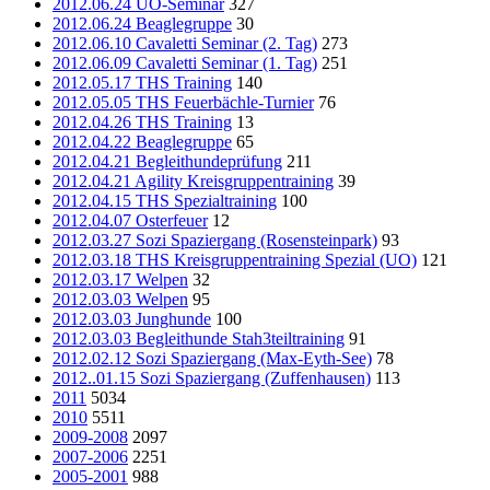
2012.06.24 UO-Seminar
327
2012.06.24 Beaglegruppe
30
2012.06.10 Cavaletti Seminar (2. Tag)
273
2012.06.09 Cavaletti Seminar (1. Tag)
251
2012.05.17 THS Training
140
2012.05.05 THS Feuerbächle-Turnier
76
2012.04.26 THS Training
13
2012.04.22 Beaglegruppe
65
2012.04.21 Begleithundeprüfung
211
2012.04.21 Agility Kreisgruppentraining
39
2012.04.15 THS Spezialtraining
100
2012.04.07 Osterfeuer
12
2012.03.27 Sozi Spaziergang (Rosensteinpark)
93
2012.03.18 THS Kreisgruppentraining Spezial (UO)
121
2012.03.17 Welpen
32
2012.03.03 Welpen
95
2012.03.03 Junghunde
100
2012.03.03 Begleithunde Stah3teiltraining
91
2012.02.12 Sozi Spaziergang (Max-Eyth-See)
78
2012..01.15 Sozi Spaziergang (Zuffenhausen)
113
2011
5034
2010
5511
2009-2008
2097
2007-2006
2251
2005-2001
988